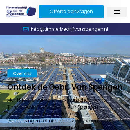
Offerte aanvragen
info@timmerbedrijfvanspengen.nl
Over ons
Ontdek de Gebr. Van Spengen
Met 15 jaar ervaring en vakmanschap levert
Timmerbedrijf Gebroeders van Spengen
hoogwaardige bouwoplossingen, van
verbouwingen tot nieuwbouw. Wij staan garant
voor kwaliteit, betrouwbaarheid en een