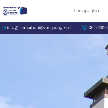
Homepagina
info@timmerbedrijfvanspengen.nl
06 1323536