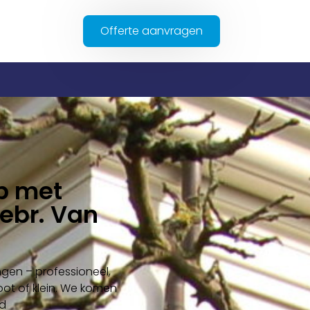
Offerte aanvragen
p met
ebr. Van
gen – professioneel,
groot of klein. We komen
nd