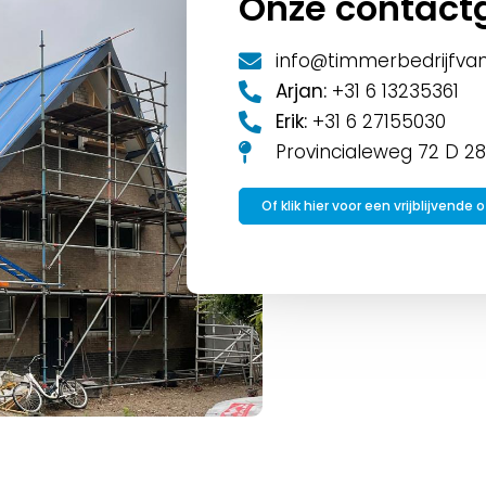
Onze contact
info@timmerbedrijfva
Arjan:
+31 6 13235361
Erik:
+31 6 27155030
Provincialeweg 72 D 2
Of klik hier voor een vrijblijvende 