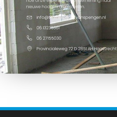
hoe onze expertise uw onderneming naar
nieuwe hoogten kan stuwen.
info@timmerbedrijfvanspengen.nl
06 13235361
06 27155030
Provincialeweg 72 D 2851 AH Haastrecht