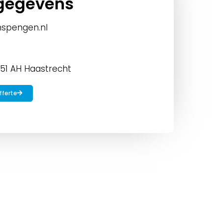
gegevens
nspengen.nl
851 AH Haastrecht
offerte