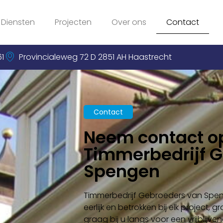
Diensten
Projecten
Over ons
Contact
1
Provincialeweg 72 D 2851 AH Haastrecht
Contact
Neem contact o
Timmerbedrijf G
Spengen
Timmerbedrijf Gebroeders van Spen
eerlijk en betrokken bij elk project, 
graag bij u langs voor een vrijblijve