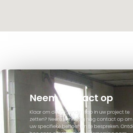
Neem contact op
Klaar om de volgende stap in uw project te
zetten? Neem vandaag nog contact op om
uw specifieke behoeften te bespreken. Ontd